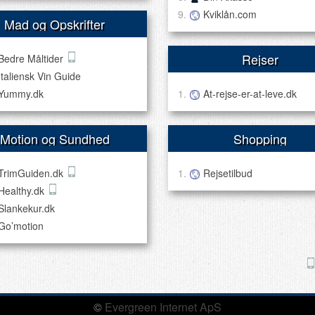
Kviklån.com
Mad og Opskrifter
Rejser
Bedre Måltider
Italiensk Vin Guide
Yummy.dk
At-rejse-er-at-leve.dk
Motion og Sundhed
Shopping
TrimGuiden.dk
Rejsetilbud
Healthy.dk
Slankekur.dk
Go’motion
©
Evergreen Internet ApS