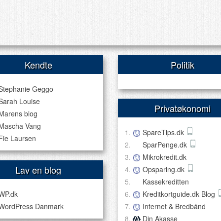
Kendte
Politik
Stephanie Geggo
Sarah Louise
Privatøkonomi
Marens blog
Mascha Vang
SpareTips.dk
Fie Laursen
SparPenge.dk
Mikrokredit.dk
Lav en blog
Opsparing.dk
Kassekreditten
WP.dk
Kreditkortguide.dk Blog
WordPress Danmark
Internet & Bredbånd
Din Akasse